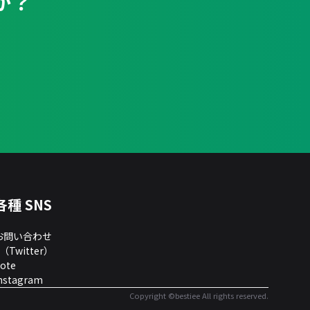
か？
各種 SNS
お問い合わせ
（Twitter）
ote
nstagram
Copyright ©bestiee All rights reserved.