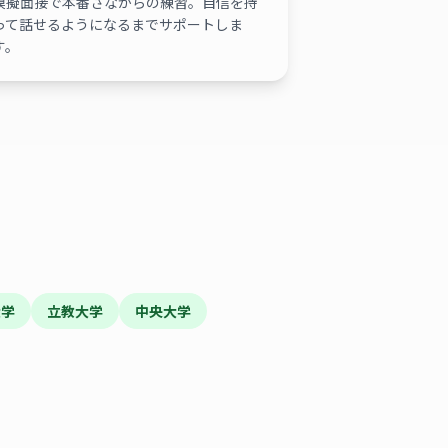
模擬面接で本番さながらの練習。自信を持
って話せるようになるまでサポートしま
す。
大学
立教大学
中央大学