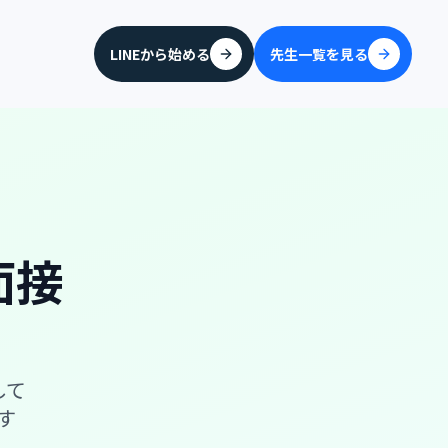
LINEから始める
先生一覧を見る
面接
して
す