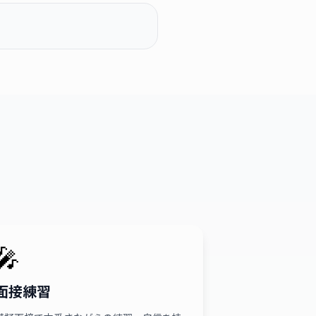
🎤
面接練習